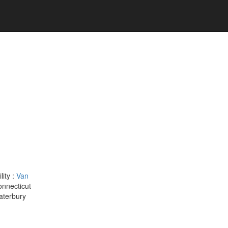
ility :
Van
nnecticut
aterbury