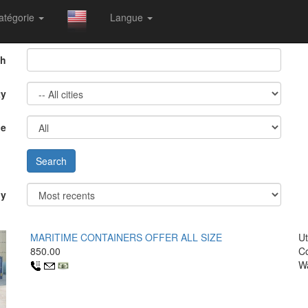
atégorie
Langue
ch
ty
pe
by
MARITIME CONTAINERS OFFER ALL SIZE
Ut
850.00
Co
W