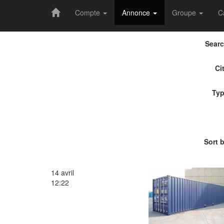
Compte
Annonce
Groupe
C
Sear
Ci
Ty
Sort 
14 avril
12:22